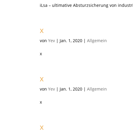
iLsa – ultimative Absturzsicherung von industr
x
von
Yev
|
Jan. 1, 2020
|
Allgemein
x
x
von
Yev
|
Jan. 1, 2020
|
Allgemein
x
x